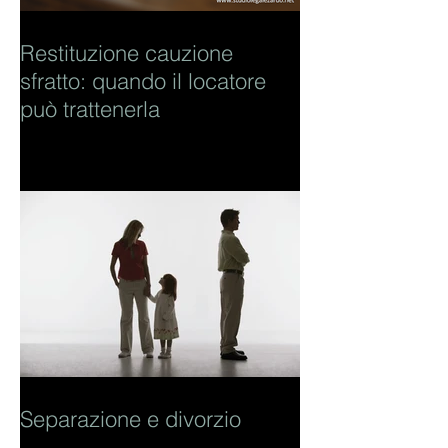
Restituzione cauzione
sfratto: quando il locatore
può trattenerla
Separazione e divorzio