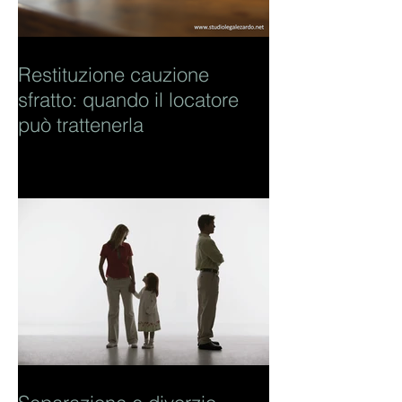
Restituzione cauzione
sfratto: quando il locatore
può trattenerla