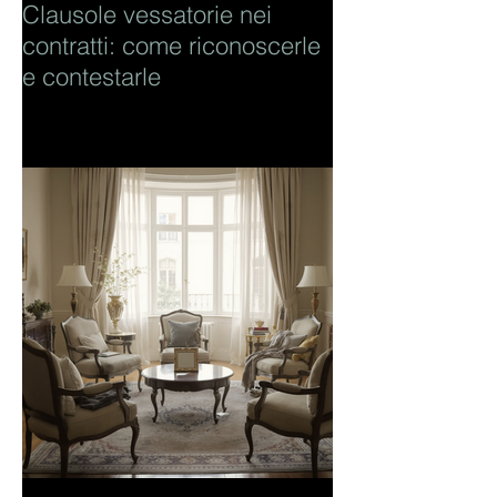
Clausole vessatorie nei
contratti: come riconoscerle
e contestarle